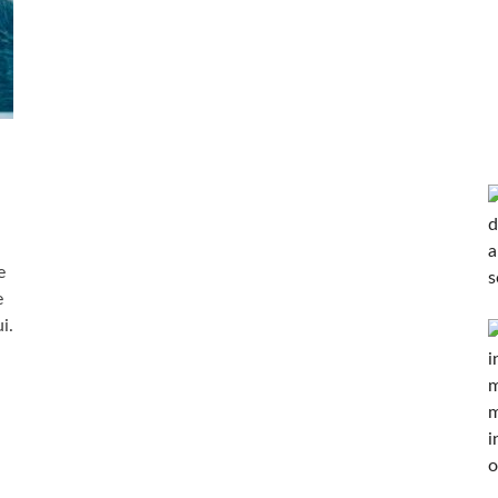
e
e
i.