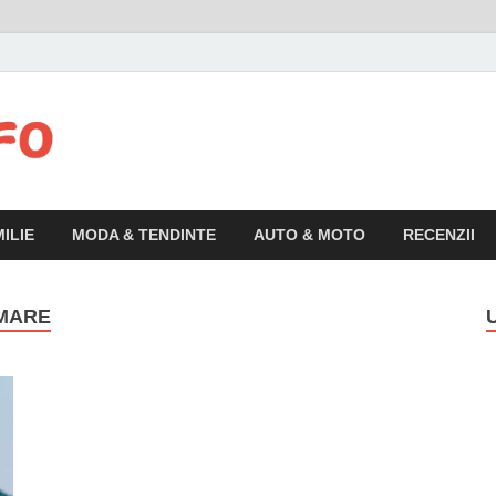
Articolul.info
Informatii variate, utile si interesante pentru publicul larg
ILIE
MODA & TENDINTE
AUTO & MOTO
RECENZII
 MARE