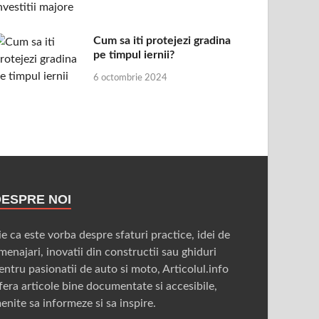
Cum sa iti protejezi gradina
pe timpul iernii?
6 octombrie 2024
DESPRE NOI
ie ca este vorba despre sfaturi practice, idei de
menajari, inovatii din constructii sau ghiduri
entru pasionatii de auto si moto, Articolul.info
fera articole bine documentate si accesibile,
enite sa informeze si sa inspire.