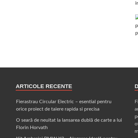
ARTICOLE RECENTE
Fierastrau Circular Electric – esential pentru
F
orice proiect de taiere rapida si precisa
a
p
O seară de neuitat la lansarea dublă de carte a lui
o
Florin Horvath
m