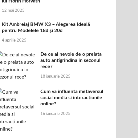
lui Florin Horvath
12 mai 2025
Kit Ambreiaj BMW X3 – Alegerea Ideală
pentru Modelele 18d și 20d
4 aprilie 2025
De ce ai nevoie de o prelata
auto antigrindina in sezonul
rece?
18 ianuarie 2025
Cum va influenta metaversul
social media si interactiunile
online?
16 ianuarie 2025