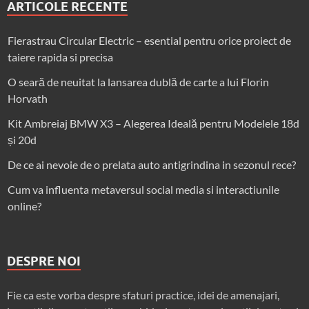
ARTICOLE RECENTE
Fierastrau Circular Electric – esential pentru orice proiect de
taiere rapida si precisa
O seară de neuitat la lansarea dublă de carte a lui Florin
Horvath
Kit Ambreiaj BMW X3 – Alegerea Ideală pentru Modelele 18d
și 20d
De ce ai nevoie de o prelata auto antigrindina in sezonul rece?
Cum va influenta metaversul social media si interactiunile
online?
DESPRE NOI
Fie ca este vorba despre sfaturi practice, idei de amenajari,