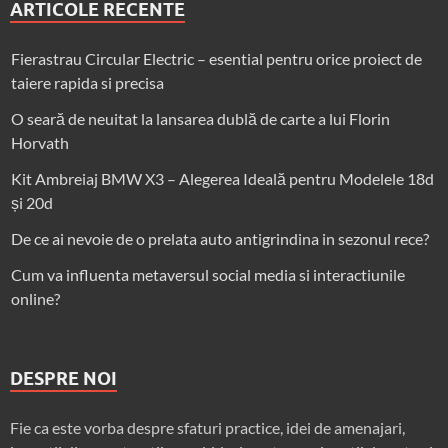
ARTICOLE RECENTE
Fierastrau Circular Electric – esential pentru orice proiect de
taiere rapida si precisa
O seară de neuitat la lansarea dublă de carte a lui Florin
Horvath
Kit Ambreiaj BMW X3 – Alegerea Ideală pentru Modelele 18d
și 20d
De ce ai nevoie de o prelata auto antigrindina in sezonul rece?
Cum va influenta metaversul social media si interactiunile
online?
DESPRE NOI
Fie ca este vorba despre sfaturi practice, idei de amenajari,