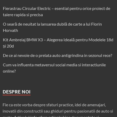
Fierastrau Circular Electric – esential pentru orice proiect de
taiere rapida si precisa
O seară de neuitat la lansarea dublă de carte a lui Florin
Horvath
Kit Ambreiaj BMW X3 – Alegerea Ideală pentru Modelele 18d
și 20d
De ce ai nevoie de o prelata auto antigrindina in sezonul rece?
Cum va influenta metaversul social media si interactiunile
online?
DESPRE NOI
Fie ca este vorba despre sfaturi practice, idei de amenajari,
inovatii din constructii sau ghiduri pentru pasionatii de auto si