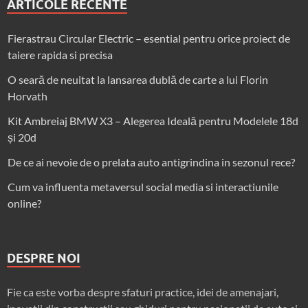
ARTICOLE RECENTE
Fierastrau Circular Electric – esential pentru orice proiect de
taiere rapida si precisa
O seară de neuitat la lansarea dublă de carte a lui Florin
Horvath
Kit Ambreiaj BMW X3 – Alegerea Ideală pentru Modelele 18d
și 20d
De ce ai nevoie de o prelata auto antigrindina in sezonul rece?
Cum va influenta metaversul social media si interactiunile
online?
DESPRE NOI
Fie ca este vorba despre sfaturi practice, idei de amenajari,