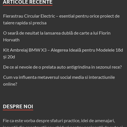
ARTICOLE RECENTE
Fierastrau Circular Electric – esential pentru orice proiect de
taiere rapida si precisa
O seară de neuitat la lansarea dublă de carte a lui Florin
Horvath
Kit Ambreiaj BMW X3 – Alegerea Ideală pentru Modelele 18d
și 20d
De ce ai nevoie de o prelata auto antigrindina in sezonul rece?
Cum va influenta metaversul social media si interactiunile
online?
DESPRE NOI
Fie ca este vorba despre sfaturi practice, idei de amenajari,