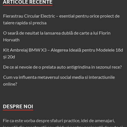
ARTICOLE RECENTE
Fierastrau Circular Electric – esential pentru orice proiect de
taiere rapida si precisa
O seară de neuitat la lansarea dublă de carte a lui Florin
Horvath
Kit Ambreiaj BMW X3 – Alegerea Ideală pentru Modelele 18d
și 20d
De ce ai nevoie de o prelata auto antigrindina in sezonul rece?
Cum va influenta metaversul social media si interactiunile
online?
DESPRE NOI
Fie ca este vorba despre sfaturi practice, idei de amenajari,