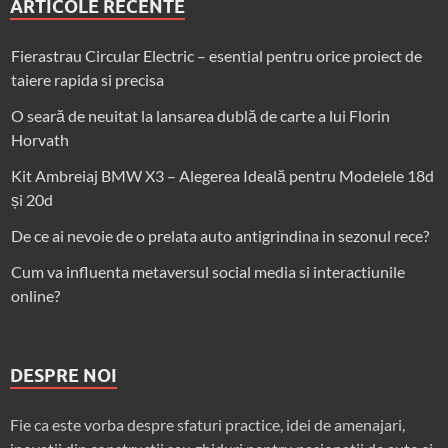
ARTICOLE RECENTE
Fierastrau Circular Electric – esential pentru orice proiect de
taiere rapida si precisa
O seară de neuitat la lansarea dublă de carte a lui Florin
Horvath
Kit Ambreiaj BMW X3 – Alegerea Ideală pentru Modelele 18d
și 20d
De ce ai nevoie de o prelata auto antigrindina in sezonul rece?
Cum va influenta metaversul social media si interactiunile
online?
DESPRE NOI
Fie ca este vorba despre sfaturi practice, idei de amenajari,