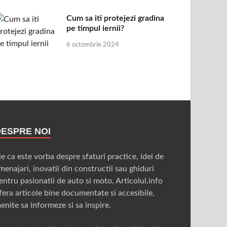
Cum sa iti protejezi gradina
pe timpul iernii?
6 octombrie 2024
DESPRE NOI
ie ca este vorba despre sfaturi practice, idei de
menajari, inovatii din constructii sau ghiduri
entru pasionatii de auto si moto, Articolul.info
fera articole bine documentate si accesibile,
enite sa informeze si sa inspire.