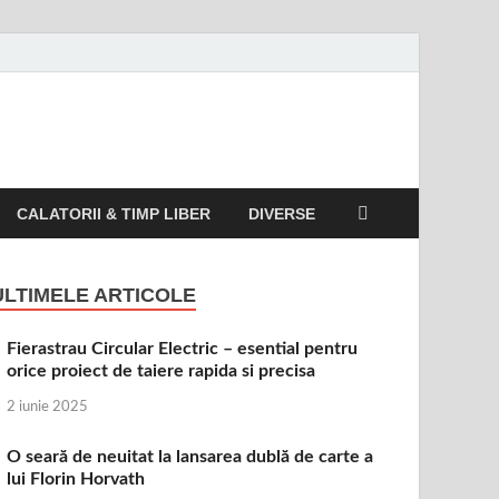
CALATORII & TIMP LIBER
DIVERSE
ULTIMELE ARTICOLE
Fierastrau Circular Electric – esential pentru
orice proiect de taiere rapida si precisa
2 iunie 2025
O seară de neuitat la lansarea dublă de carte a
lui Florin Horvath