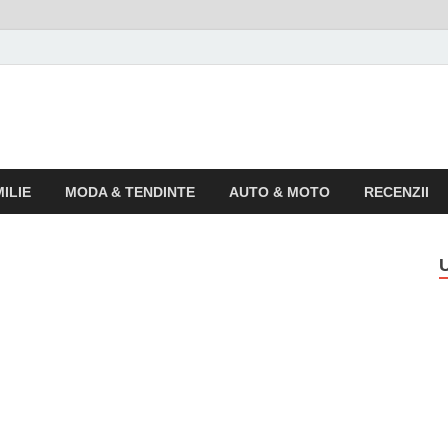
o
 pentru publicul larg
ILIE
MODA & TENDINTE
AUTO & MOTO
RECENZII