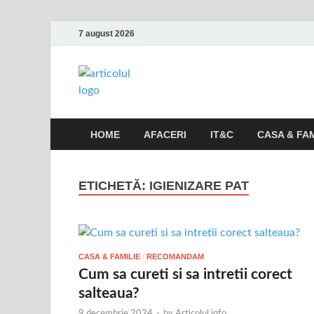
7 august 2026
Articolul.inf
Informatii variate, utile si interesante
HOME
AFACERI
IT&C
CASA & FAM
ETICHETĂ:
IGIENIZARE PAT
CASA & FAMILIE
/
RECOMANDAM
Cum sa cureti si sa intretii corect
salteaua?
9 decembrie 2024
-
by
Articolul.info