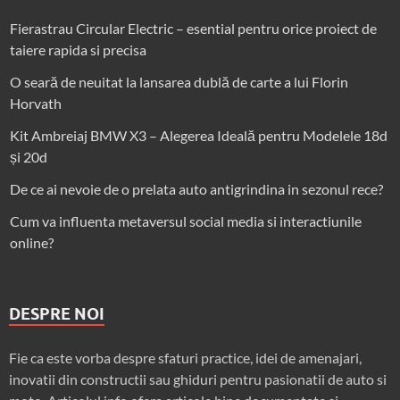
Fierastrau Circular Electric – esential pentru orice proiect de
taiere rapida si precisa
O seară de neuitat la lansarea dublă de carte a lui Florin
Horvath
Kit Ambreiaj BMW X3 – Alegerea Ideală pentru Modelele 18d
și 20d
De ce ai nevoie de o prelata auto antigrindina in sezonul rece?
Cum va influenta metaversul social media si interactiunile
online?
DESPRE NOI
Fie ca este vorba despre sfaturi practice, idei de amenajari,
inovatii din constructii sau ghiduri pentru pasionatii de auto si