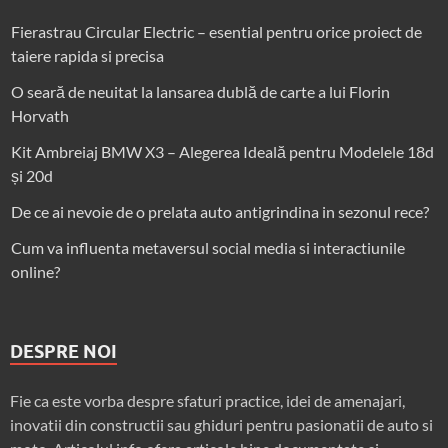
Fierastrau Circular Electric – esential pentru orice proiect de
taiere rapida si precisa
O seară de neuitat la lansarea dublă de carte a lui Florin
Horvath
Kit Ambreiaj BMW X3 – Alegerea Ideală pentru Modelele 18d
și 20d
De ce ai nevoie de o prelata auto antigrindina in sezonul rece?
Cum va influenta metaversul social media si interactiunile
online?
DESPRE NOI
Fie ca este vorba despre sfaturi practice, idei de amenajari,
inovatii din constructii sau ghiduri pentru pasionatii de auto si