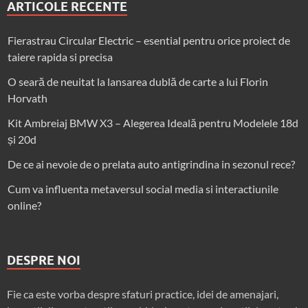
ARTICOLE RECENTE
Fierastrau Circular Electric – esential pentru orice proiect de
taiere rapida si precisa
O seară de neuitat la lansarea dublă de carte a lui Florin
Horvath
Kit Ambreiaj BMW X3 – Alegerea Ideală pentru Modelele 18d
și 20d
De ce ai nevoie de o prelata auto antigrindina in sezonul rece?
Cum va influenta metaversul social media si interactiunile
online?
DESPRE NOI
Fie ca este vorba despre sfaturi practice, idei de amenajari,