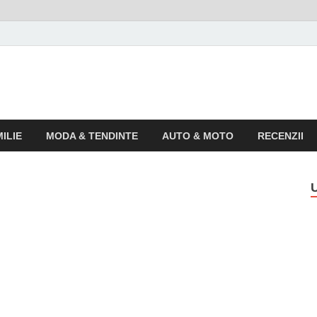
o
 pentru publicul larg
ILIE
MODA & TENDINTE
AUTO & MOTO
RECENZII