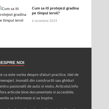
Cum sa iti protejezi gradina
pe timpul iernii?
6 octombrie 2024
DESPRE NOI
ie ca este vorba despre sfaturi practice, idei de
menajari, inovatii din constructii sau ghiduri
entru pasionatii de auto si moto, Articolul.info
fera articole bine documentate si accesibile,
enite sa informeze si sa inspire.