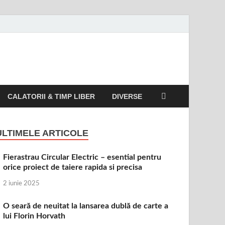
CALATORII & TIMP LIBER
DIVERSE
ULTIMELE ARTICOLE
Fierastrau Circular Electric – esential pentru
orice proiect de taiere rapida si precisa
2 iunie 2025
O seară de neuitat la lansarea dublă de carte a
lui Florin Horvath