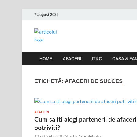
7 august 2026
Articolul.inf
Informatii variate, utile si interesante
HOME
AFACERI
IT&C
CASA & FAM
ETICHETĂ:
AFACERI DE SUCCES
AFACERI
Cum sa iti alegi partenerii de afaceri
potriviti?
12 octombrie 2024
-
by
Articolul.info