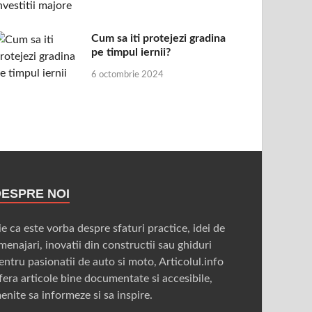
Cum sa iti protejezi gradina
pe timpul iernii?
6 octombrie 2024
DESPRE NOI
ie ca este vorba despre sfaturi practice, idei de
menajari, inovatii din constructii sau ghiduri
entru pasionatii de auto si moto, Articolul.info
fera articole bine documentate si accesibile,
enite sa informeze si sa inspire.