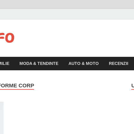
Articolul.info
Informatii variate, utile si interesante pentru publicul larg
ILIE
MODA & TENDINTE
AUTO & MOTO
RECENZII
 FORME CORP