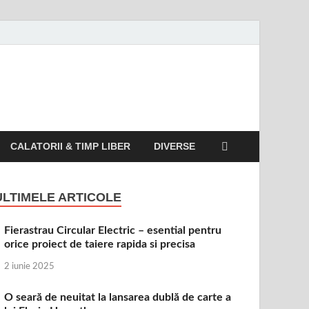
CALATORII & TIMP LIBER
DIVERSE
ULTIMELE ARTICOLE
Fierastrau Circular Electric – esential pentru
orice proiect de taiere rapida si precisa
2 iunie 2025
O seară de neuitat la lansarea dublă de carte a