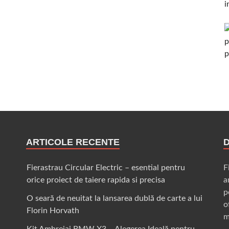
ARTICOLE RECENTE
Fierastrau Circular Electric – esential pentru
F
orice proiect de taiere rapida si precisa
a
p
O seară de neuitat la lansarea dublă de carte a lui
o
Florin Horvath
m