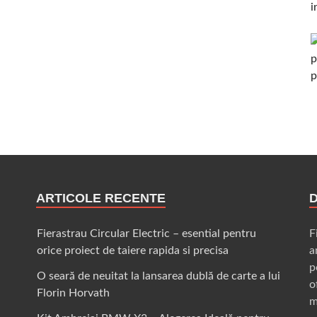
ARTICOLE RECENTE
Fierastrau Circular Electric – esential pentru
F
orice proiect de taiere rapida si precisa
a
p
O seară de neuitat la lansarea dublă de carte a lui
o
Florin Horvath
m