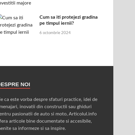
Cum sa iti protejezi gradina
pe timpul iernii?
6 octombrie 2024
DESPRE NOI
ie ca este vorba despre sfaturi practice, idei de
menajari, inovatii din constructii sau ghiduri
entru pasionatii de auto si moto, Articolul.info
fera articole bine documentate si accesibile,
enite sa informeze si sa inspire.