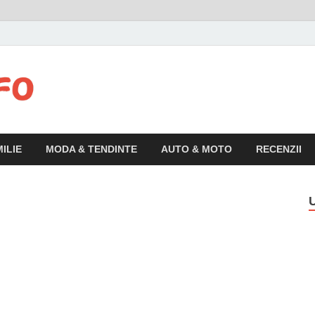
Articolul.info
Informatii variate, utile si interesante pentru publicul larg
ILIE
MODA & TENDINTE
AUTO & MOTO
RECENZII