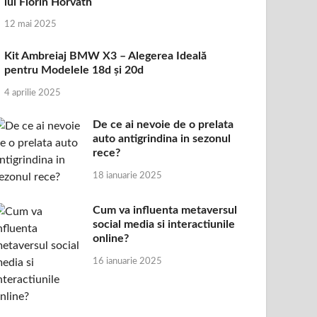
lui Florin Horvath
12 mai 2025
Kit Ambreiaj BMW X3 – Alegerea Ideală
pentru Modelele 18d și 20d
4 aprilie 2025
De ce ai nevoie de o prelata
auto antigrindina in sezonul
rece?
18 ianuarie 2025
Cum va influenta metaversul
social media si interactiunile
online?
16 ianuarie 2025