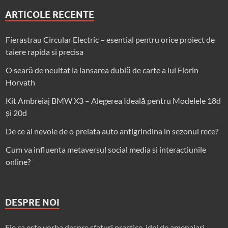
ARTICOLE RECENTE
Fierastrau Circular Electric – esential pentru orice proiect de
taiere rapida si precisa
O seară de neuitat la lansarea dublă de carte a lui Florin
Horvath
Kit Ambreiaj BMW X3 – Alegerea Ideală pentru Modelele 18d
și 20d
De ce ai nevoie de o prelata auto antigrindina in sezonul rece?
Cum va influenta metaversul social media si interactiunile
online?
DESPRE NOI
Fie ca este vorba despre sfaturi practice, idei de amenajari,