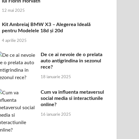
lui Florin Horvath
12 mai 2025
Kit Ambreiaj BMW X3 – Alegerea Ideală
pentru Modelele 18d și 20d
4 aprilie 2025
De ce ai nevoie de o prelata
auto antigrindina in sezonul
rece?
18 ianuarie 2025
Cum va influenta metaversul
social media si interactiunile
online?
16 ianuarie 2025