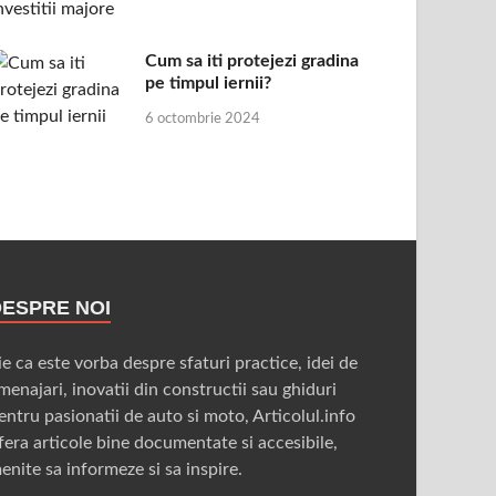
Cum sa iti protejezi gradina
pe timpul iernii?
6 octombrie 2024
DESPRE NOI
ie ca este vorba despre sfaturi practice, idei de
menajari, inovatii din constructii sau ghiduri
entru pasionatii de auto si moto, Articolul.info
fera articole bine documentate si accesibile,
enite sa informeze si sa inspire.