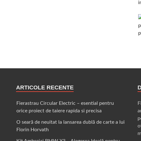
ARTICOLE RECENTE
Fierastrau Circular Electric – esential pentru
F
orice proiect de taiere rapida si precisa
a
p
O seară de neuitat la lansarea dublă de carte a lui
o
Florin Horvath
m