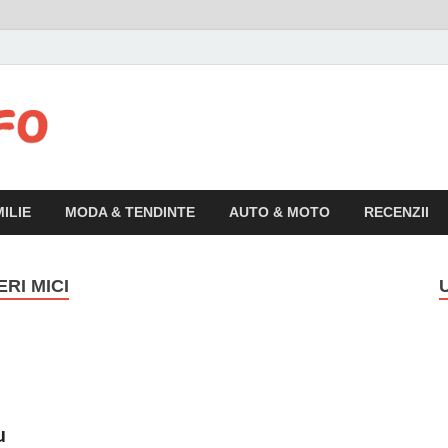
Articolul.info
Informatii variate, utile si interesante pentru publicul larg
ILIE
MODA & TENDINTE
AUTO & MOTO
RECENZII
RI MICI
u