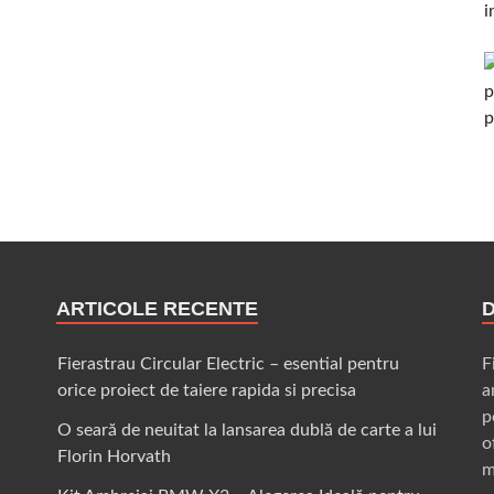
ARTICOLE RECENTE
Fierastrau Circular Electric – esential pentru
F
orice proiect de taiere rapida si precisa
a
p
O seară de neuitat la lansarea dublă de carte a lui
o
Florin Horvath
m