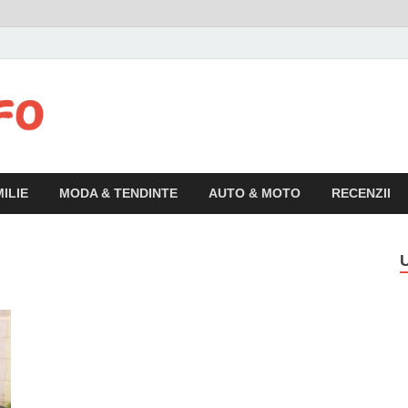
Articolul.info
Informatii variate, utile si interesante pentru publicul larg
ILIE
MODA & TENDINTE
AUTO & MOTO
RECENZII