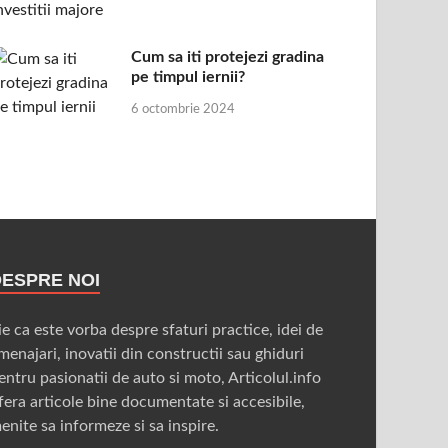
Cum sa iti protejezi gradina
pe timpul iernii?
6 octombrie 2024
DESPRE NOI
ie ca este vorba despre sfaturi practice, idei de
menajari, inovatii din constructii sau ghiduri
entru pasionatii de auto si moto, Articolul.info
fera articole bine documentate si accesibile,
enite sa informeze si sa inspire.