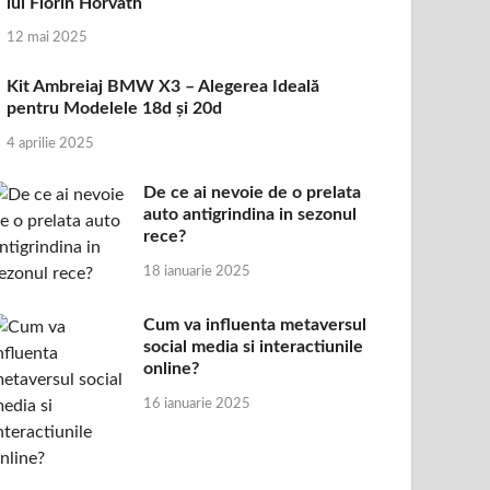
lui Florin Horvath
12 mai 2025
Kit Ambreiaj BMW X3 – Alegerea Ideală
pentru Modelele 18d și 20d
4 aprilie 2025
De ce ai nevoie de o prelata
auto antigrindina in sezonul
rece?
18 ianuarie 2025
Cum va influenta metaversul
social media si interactiunile
online?
16 ianuarie 2025