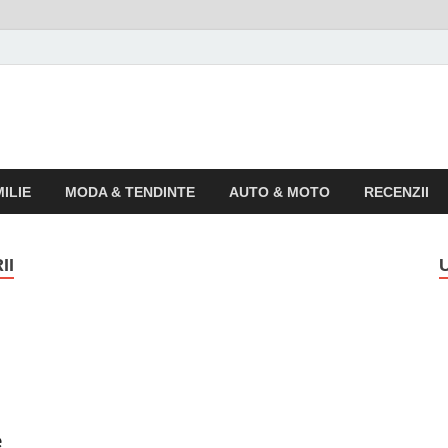
o
 pentru publicul larg
ILIE
MODA & TENDINTE
AUTO & MOTO
RECENZII
II
e