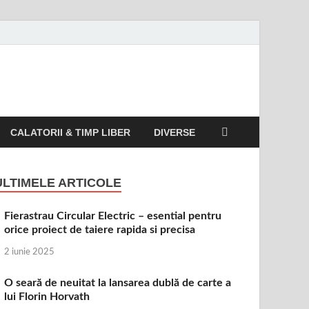
CALATORII & TIMP LIBER
DIVERSE
ULTIMELE ARTICOLE
Fierastrau Circular Electric – esential pentru
orice proiect de taiere rapida si precisa
2 iunie 2025
O seară de neuitat la lansarea dublă de carte a
lui Florin Horvath