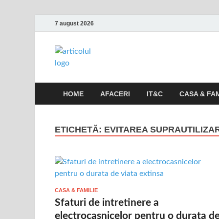
7 august 2026
Articolul.inf
Informatii variate, utile si interesante
HOME
AFACERI
IT&C
CASA & FAM
ETICHETĂ:
EVITAREA SUPRAUTILIZAR
CASA & FAMILIE
Sfaturi de intretinere a
electrocasnicelor pentru o durata d