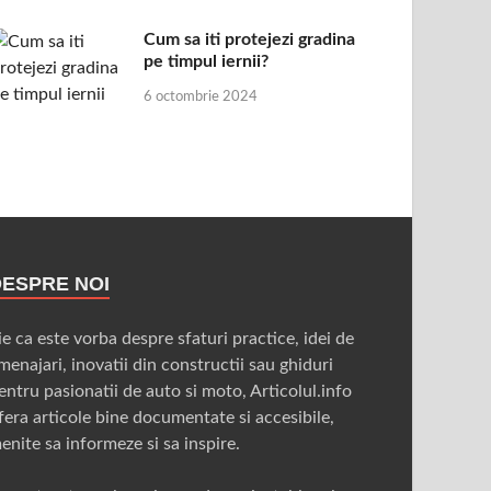
Cum sa iti protejezi gradina
pe timpul iernii?
6 octombrie 2024
DESPRE NOI
ie ca este vorba despre sfaturi practice, idei de
menajari, inovatii din constructii sau ghiduri
entru pasionatii de auto si moto, Articolul.info
fera articole bine documentate si accesibile,
enite sa informeze si sa inspire.