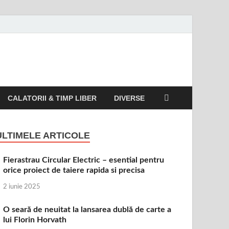
CALATORII & TIMP LIBER
DIVERSE
ULTIMELE ARTICOLE
Fierastrau Circular Electric – esential pentru
orice proiect de taiere rapida si precisa
2 iunie 2025
O seară de neuitat la lansarea dublă de carte a
lui Florin Horvath