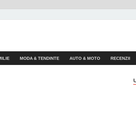
o
 pentru publicul larg
ILIE
MODA & TENDINTE
AUTO & MOTO
RECENZII