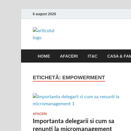
6 august 2026
Articolul.inf
Informatii variate, utile si interesante
HOME
AFACERI
IT&C
CASA & FAM
ETICHETĂ:
EMPOWERMENT
AFACERI
Importanta delegarii si cum sa
renunti la micromanagement