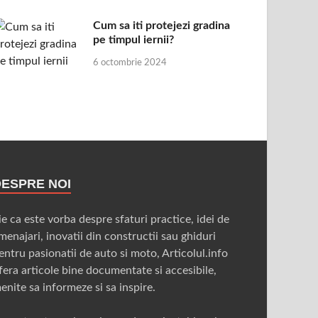
Cum sa iti protejezi gradina
pe timpul iernii?
6 octombrie 2024
DESPRE NOI
ie ca este vorba despre sfaturi practice, idei de
menajari, inovatii din constructii sau ghiduri
entru pasionatii de auto si moto, Articolul.info
fera articole bine documentate si accesibile,
enite sa informeze si sa inspire.