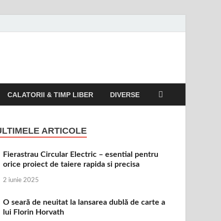
CALATORII & TIMP LIBER
DIVERSE
ULTIMELE ARTICOLE
Fierastrau Circular Electric – esential pentru
orice proiect de taiere rapida si precisa
2 iunie 2025
O seară de neuitat la lansarea dublă de carte a
lui Florin Horvath