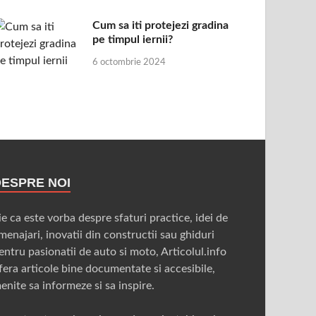
Cum sa iti protejezi gradina
pe timpul iernii?
6 octombrie 2024
DESPRE NOI
ie ca este vorba despre sfaturi practice, idei de
menajari, inovatii din constructii sau ghiduri
entru pasionatii de auto si moto, Articolul.info
fera articole bine documentate si accesibile,
enite sa informeze si sa inspire.