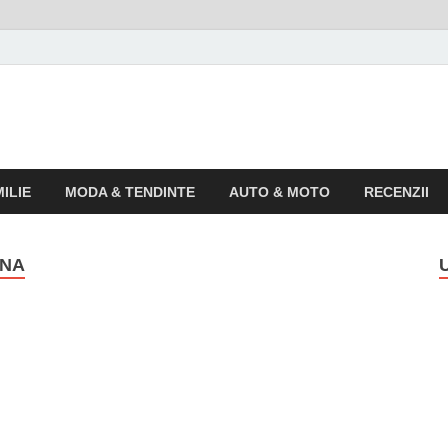
o
 pentru publicul larg
ILIE
MODA & TENDINTE
AUTO & MOTO
RECENZII
RNA