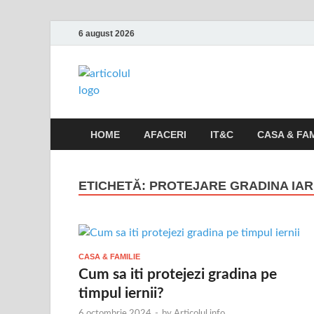
6 august 2026
Articolul.inf
Informatii variate, utile si interesante
HOME
AFACERI
IT&C
CASA & FAM
ETICHETĂ:
PROTEJARE GRADINA IA
CASA & FAMILIE
Cum sa iti protejezi gradina pe
timpul iernii?
6 octombrie 2024
-
by
Articolul.info